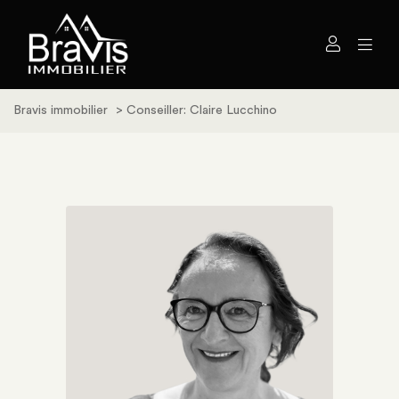
Bravis immobilier
>
Conseiller: Claire Lucchino