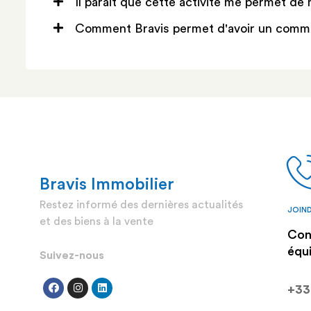
Il parait que cette activité me permet de
Comment Bravis permet d'avoir un commis
Bravis Immobilier
Restez informé des dernières actualités
JOIND
et des biens à la vente
Con
équ
Suivez-nous
+33