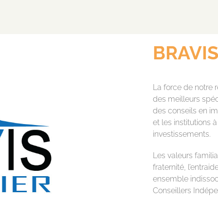
BRAVIS
La force de notre
des meilleurs spéci
des conseils en imm
et les institutions
investissements.
Les valeurs famil
fraternité, l’entra
ensemble indissoci
Conseillers Indép