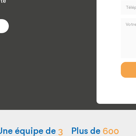
rté
3
600
Une équipe de 
Plus de 