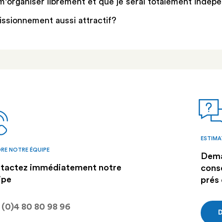
 m'organiser librement et que je serai totalement indép
sionnement aussi attractif?
ESTIMA
RE NOTRE ÉQUIPE
Dema
tactez immédiatement notre
conse
ipe
prés
 (0)4 80 80 98 96
D