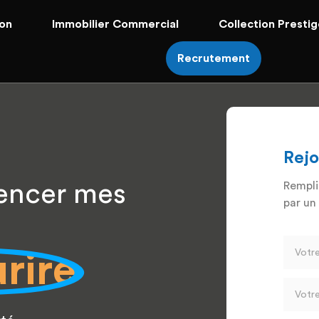
on
Immobilier Commercial
Collection Presti
Recrutement
Rejo
Rempli
encer mes
par un
urire