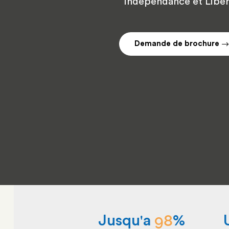
Indépendance et Libe
Demande de brochure
98
Jusqu'a 
%