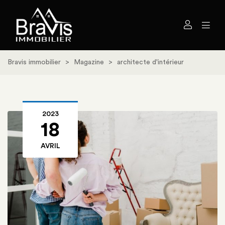
Bravis immobilier
>
Magazine
>
architecte d'intérieur
2023
18
AVRIL